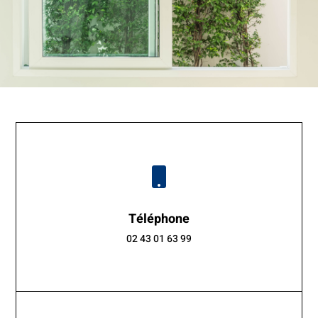

Téléphone
02 43 01 63 99