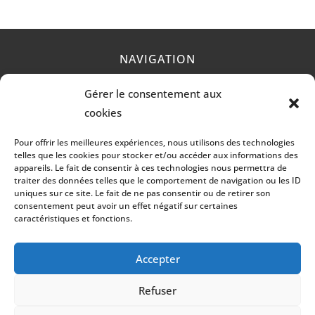
NAVIGATION
Gérer le consentement aux
Accueil
Prestations
Contact
Mentions légales
cookies
Pour offrir les meilleures expériences, nous utilisons des technologies
telles que les cookies pour stocker et/ou accéder aux informations des
RÉALISATION
appareils. Le fait de consentir à ces technologies nous permettra de
traiter des données telles que le comportement de navigation ou les ID
uniques sur ce site. Le fait de ne pas consentir ou de retirer son
consentement peut avoir un effet négatif sur certaines
caractéristiques et fonctions.
Accepter
Les prestations Lelasseux Dominique
Refuser
Fenêtre à Evron