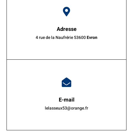

Adresse
4 rue de la Naufrérie 53600
Evron

E-mail
lelasseux53@orange.fr